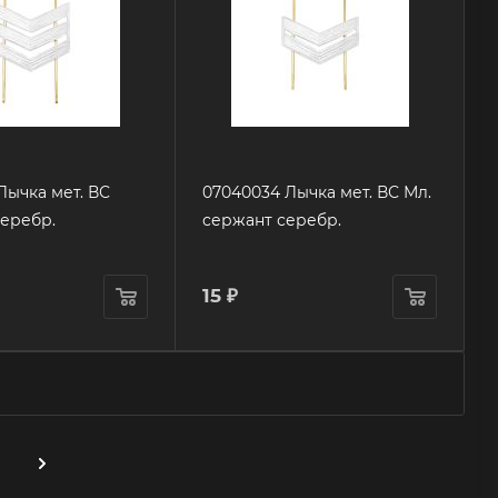
07040034 Лычка мет. ВС Мл.
еребр.
сержант серебр.
15
₽