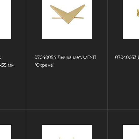
.
07040054 Лычка мет. ФГУП
07040053 
х35 мм
"Охрана"