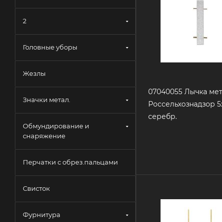
2
Головные уборы
Жезлы
07040055 Лычка мет
Значки метал.
Россельхознадзор 5
серебр.
Обмундирование и
снаряжение
Перчатки с обрез.пальцами
Свисток
Фурнитура