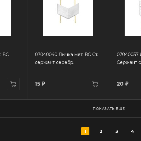
. ВС
07040040 Лычка мет. ВС Ст.
07040037 Лычка мет. ВС
сержант серебр.
Сержант с
15
₽
20
₽
ПОКАЗАТЬ ЕЩЕ
1
2
3
4