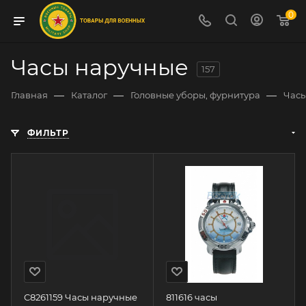
0
Часы наручные
157
—
—
—
Главная
Каталог
Головные уборы, фурнитура
Час
ФИЛЬТР
C8261159 Часы наручные
811616 часы