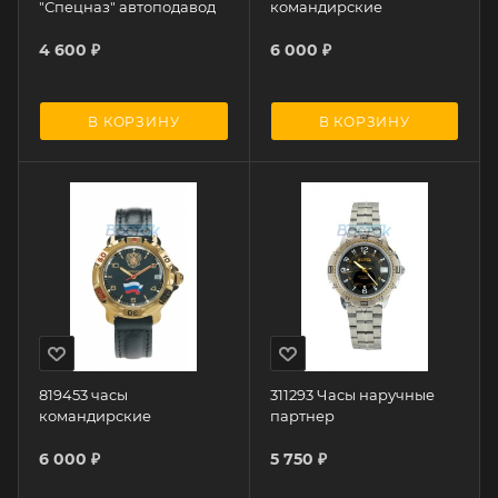
"Спецназ" автоподавод
командирские
4 600
₽
6 000
₽
В КОРЗИНУ
В КОРЗИНУ
819453 часы
311293 Часы наручные
командирские
партнер
6 000
₽
5 750
₽