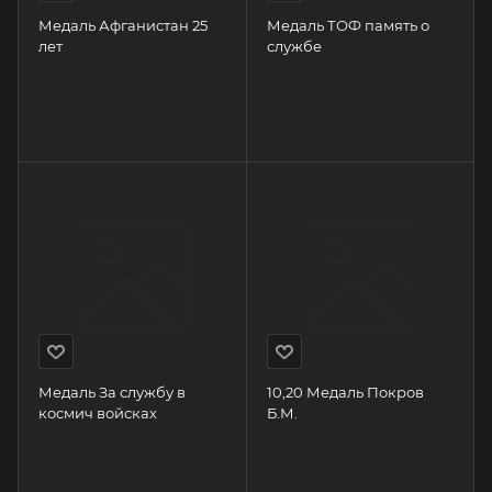
Медаль Афганистан 25
Медаль ТОФ память о
лет
службе
Медаль За службу в
10,20 Медаль Покров
космич войсках
Б.М.