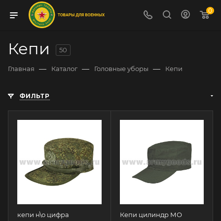
0
Кепи
50
—
—
—
Главная
Каталог
Головные уборы
Кепи
ФИЛЬТР
кепи н\о цифра
Кепи цилиндр МО