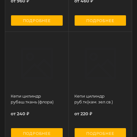
от
960 ₽
от
460 ₽
ПОДРОБНЕЕ
ПОДРОБНЕЕ
Кепи цилиндр
Кепи цилиндр
рубаш.ткань (флора)
руб.тк(кам. зел.св.)
от
240 ₽
от
220 ₽
ПОДРОБНЕЕ
ПОДРОБНЕЕ