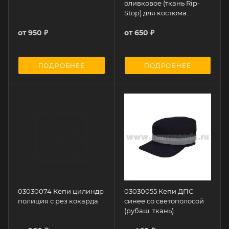
оливковое (ткань Rip-
Stop) для костюма
офисного
от
950 ₽
от
650 ₽
ПОДРОБНЕЕ
ПОДРОБНЕЕ
03030074 Кепи цилиндр
03030055 Кепи ДПС
полиция с рез кокарда
синее со светополосой
(рубаш. ткань)