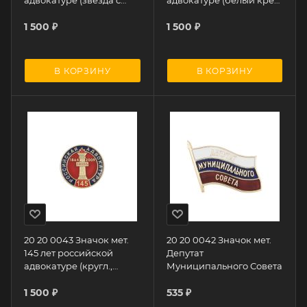
адвокатуре (звезда с
адвокатуре (белый крест
накл., заливка смолой)
с накл., заливка смолой)
1 500
₽
1 500
₽
В КОРЗИНУ
В КОРЗИНУ
20 20 0043 Значок мет.
20 20 0042 Значок мет.
145 лет российской
Депутат
адвокатуре (кругл.,
Муниципального Совета
заливка смолой, на
пимсе)
1 500
₽
535
₽