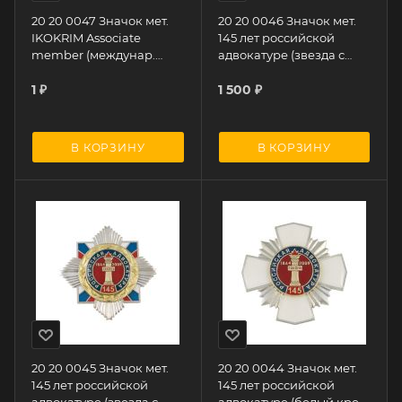
20 20 0047 Значок мет.
20 20 0046 Значок мет.
IKOKRIM Associate
145 лет российской
member (междунар.
адвокатуре (звезда с
комитет по борьбе с орг.
накл. на звезде с
преступность
1
₽
фианитами)
1 500
₽
В КОРЗИНУ
В КОРЗИНУ
20 20 0045 Значок мет.
20 20 0044 Значок мет.
145 лет российской
145 лет российской