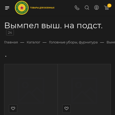
0
Вымпел выш. на подст.
24
—
—
—
Главная
Каталог
Головные уборы, фурнитура
Вымп