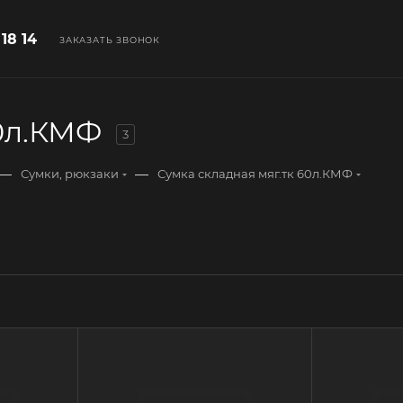
 18 14
ЗАКАЗАТЬ ЗВОНОК
60л.КМФ
3
—
—
Сумки, рюкзаки
Сумка складная мяг.тк 60л.КМФ