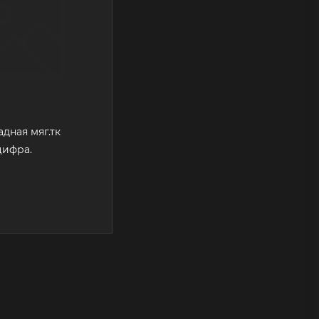
дная мяг.тк
цифра.