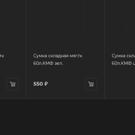
тк
Сумка складная мяг.тк
Сумка скла
60л.КМФ зел.
60л.КМФ 
550
₽