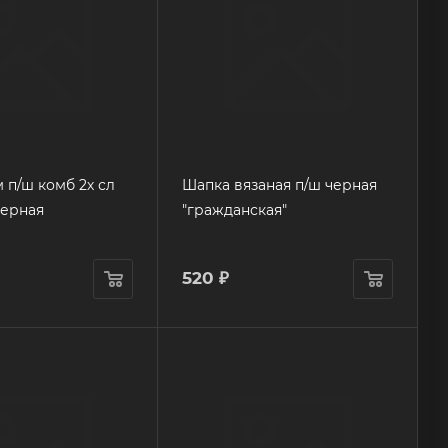
 п/ш комб 2х сл
Шапка вязаная п/ш черная
черная
"гражданская"
520
₽