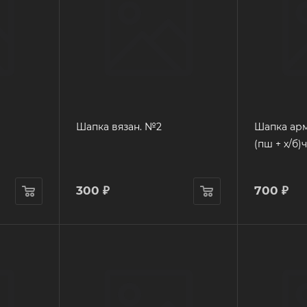
Шапка вязан. №2
Шапка арм
(пш + х/б)
300
₽
700
₽