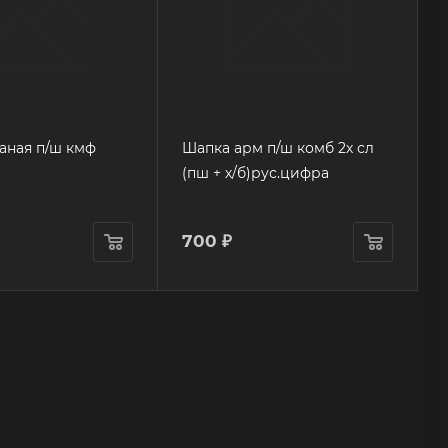
аная п/ш кмф
Шапка арм п/ш комб 2х сл
(пш + х/б)рус.цифра
700
₽