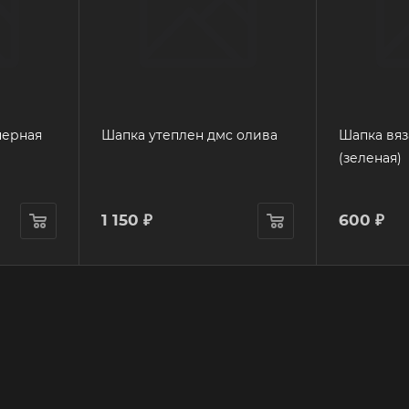
черная
Шапка утеплен дмс олива
Шапка вяз
(зеленая)
1 150
₽
600
₽