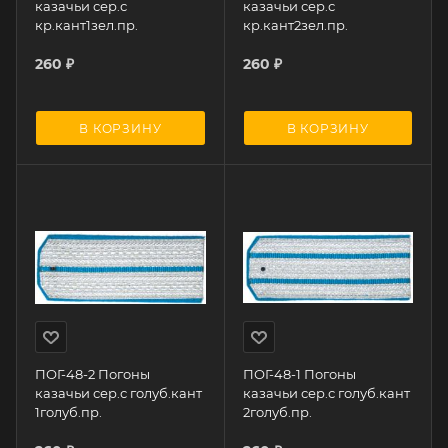
казачьи сер.с
казачьи сер.с
кр.кант1зел.пр.
кр.кант2зел.пр.
260
₽
260
₽
В КОРЗИНУ
В КОРЗИНУ
ПОГ-48-2 Погоны
ПОГ-48-1 Погоны
казачьи сер.с голуб.кант
казачьи сер.с голуб.кант
1голуб.пр.
2голуб.пр.