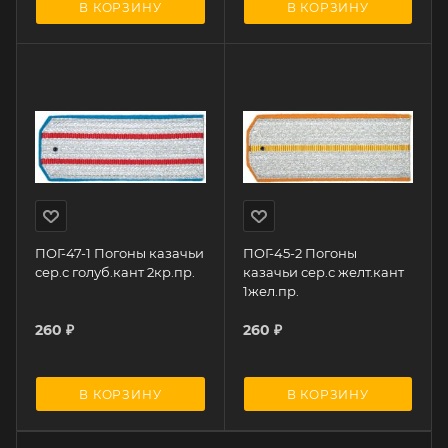
В КОРЗИНУ
В КОРЗИНУ
ПОГ-47-1 Погоны казачьи
ПОГ-45-2 Погоны
сер.с голуб.кант 2кр.пр.
казачьи сер.с желт.кант
1жел.пр.
260
₽
260
₽
В КОРЗИНУ
В КОРЗИНУ