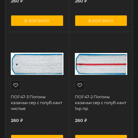
260
₽
260
₽
В КОРЗИНУ
В КОРЗИНУ
ПОГ-47-3 Погоны
ПОГ-47-2 Погоны
казачьи сер.с голуб.кант
казачьи сер.с голуб.кант
чистые
1кр.пр.
260
₽
260
₽