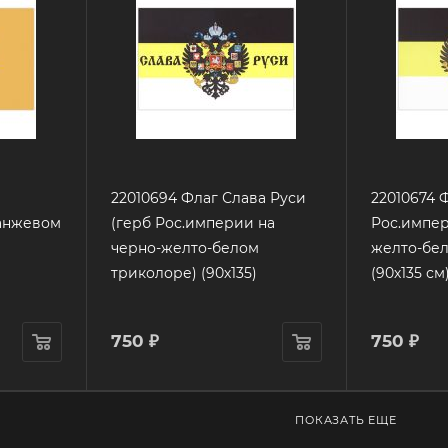
22010694 Флаг Слава Руси
22010674 
анжевом
(герб Рос.империи на
Рос.импер
черно-желто-белом
желто-бе
триколоре) (90х135)
(90х135 см
750
₽
750
₽
ПОКАЗАТЬ ЕЩЕ