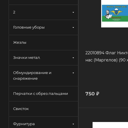
2
Головные уборы
Жезлы
22010894 Флаг Никт
Значки метал.
нас (Маргелов) (90 x
Обмундирование и
снаряжение
750
₽
Перчатки с обрез.пальцами
Свисток
Фурнитура