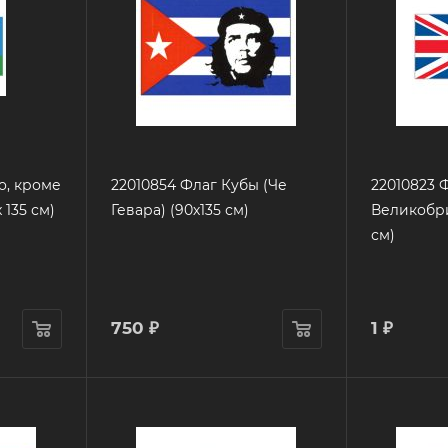
о, кроме
22010854 Флаг Кубы (Че
22010823 
 135 см)
Гевара) (90х135 см)
Великобри
см)
750
₽
1
₽