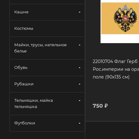
Кашне
Костюмы
Майки, трусы, нательное
белье
22010704 Флаг Герб
Обувь
Рос.империи на ор
поле (90х135 см)
Рубашки
Тельняшки, майка
750
₽
тельняшка
Футболки