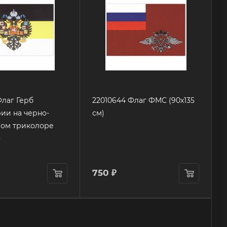
Флаг Герб
22010644 Флаг ФМС (90х135
ии на черно-
см)
лом триколоре
)
750
₽