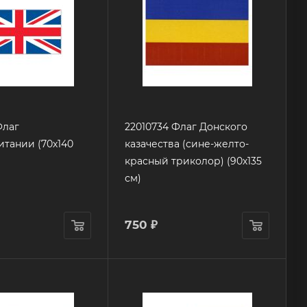
Флаг
22010734 Флаг Донского
тании (70х140
казачества (сине-желто-
красный триколор) (90х135
см)
750
₽