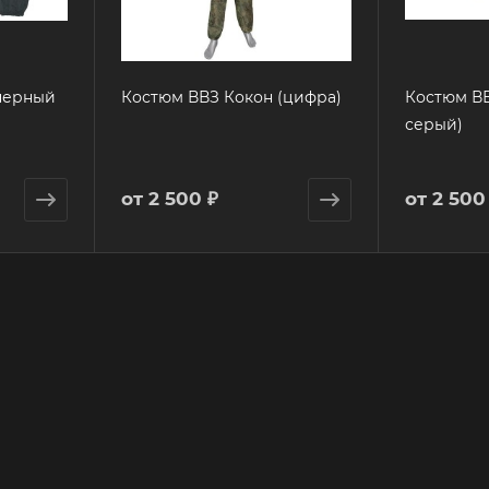
черный
Костюм ВВЗ Кокон (цифра)
Костюм В
серый)
от
2 500 ₽
от
2 500