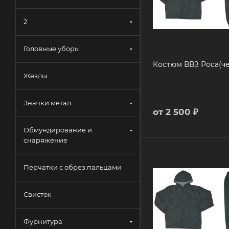
2
Головные уборы
Костюм ВВЗ Роса(ч
Жезлы
Значки метал.
от
2 500 ₽
Обмундирование и
снаряжение
Перчатки с обрез.пальцами
Свисток
Фурнитура