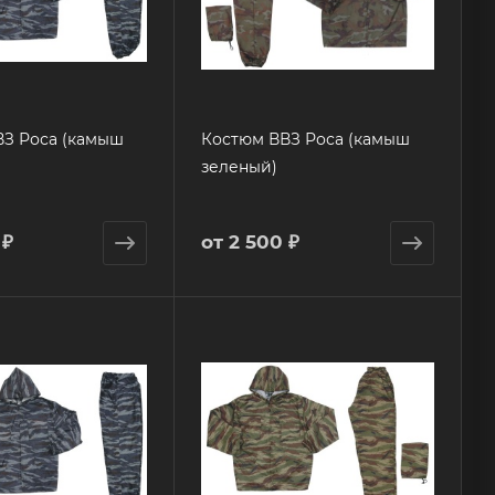
З Роса (камыш
Костюм ВВЗ Роса (камыш
зеленый)
 ₽
от
2 500 ₽