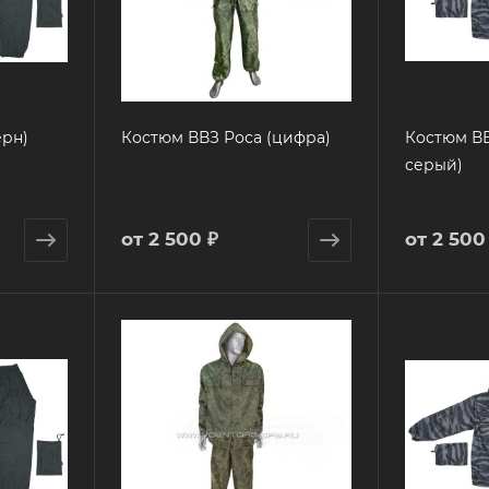
ерн)
Костюм ВВЗ Роса (цифра)
Костюм ВВ
серый)
от
2 500 ₽
от
2 500