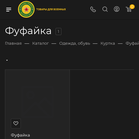
0
Фуфайка
1
—
—
—
—
Главная
Каталог
Одежда, обувь
Куртка
Фуфа
Фуфайка