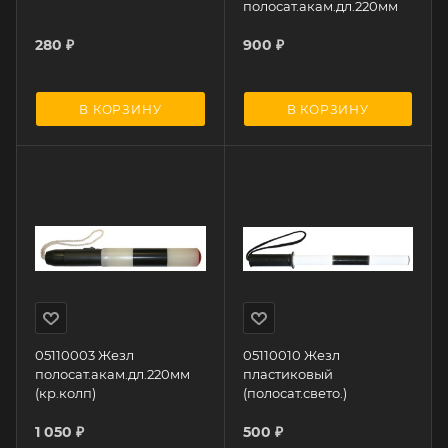
полосат.акам.дл.220мм
280
₽
900
₽
В КОРЗИНУ
В КОРЗИНУ
05110003 Жезл
05110010 Жезл
полосат.акам.дл.220мм
пластиковый
(кр.колп)
(полосат.свето.)
1 050
₽
500
₽