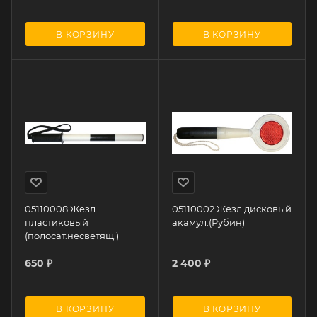
В КОРЗИНУ
В КОРЗИНУ
05110008 Жезл
05110002 Жезл дисковый
пластиковый
акамул.(Рубин)
(полосат.несветящ.)
650
₽
2 400
₽
В КОРЗИНУ
В КОРЗИНУ