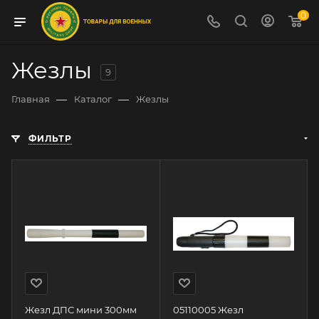
0
Жезлы
9
—
—
Главная
Каталог
Жезлы
ФИЛЬТР
Жезл ДПС мини 300мм
05110005 Жезл