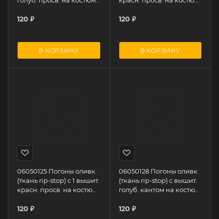
голуб. просв. на костюм
красн. просв. на костюм
офисный
офисный
120
₽
120
₽
В КОРЗИНУ
В КОРЗИНУ
06050125 Погоны оливк.
06050128 Погоны оливк.
(ткань rip-stop) с 1 вышит.
(ткань rip-stop) с вышит.
красн. просв. на костюм
голуб. кантом на костюм
офисный
офисный
120
₽
120
₽