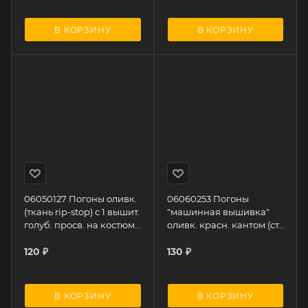
В КОРЗИНУ
В КОРЗИНУ
06050127 Погоны оливк.
06060253 Погоны
(ткань rip-stop) с 1 вышит.
"машинная вышивка"
голуб. просв. на костюм
оливк. красн. кантом (ст.
офисный
прапорщик) на костюм
120
₽
офисный
130
₽
В КОРЗИНУ
В КОРЗИНУ