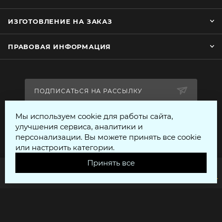
ИЗГОТОВЛЕНИЕ НА ЗАКАЗ
ПРАВОВАЯ ИНФОРМАЦИЯ
ПОДПИСАТЬСЯ НА РАССЫЛКУ
Мы используем cookie для работы сайта,
+7 (812) 310 18 14
улучшения сервиса, аналитики и
персонализации. Вы можете принять все cookie
uy007@yandex.ru
или настроить категории.
Принять все
г. Санкт-Петербург
Главная
Кабинет
Корзина
Избранные
Сравнение
Каталог
© Все права защищены 2026 - voentorgspb.com