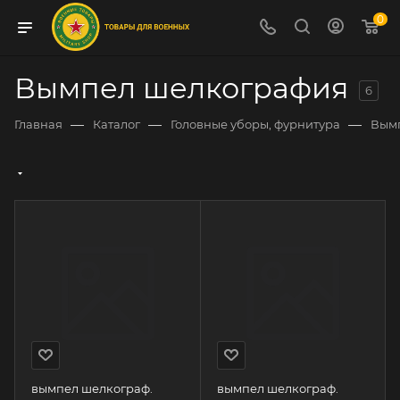
0
Вымпел шелкография
6
—
—
—
Главная
Каталог
Головные уборы, фурнитура
Вымп
вымпел шелкограф.
вымпел шелкограф.