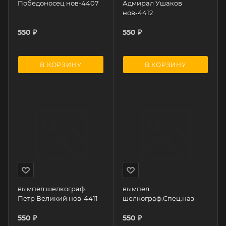
Победоносец нов-4407
Адмирал Ушаков
нов-4412
550
₽
550
₽
В КОРЗИНУ
В КОРЗИНУ
вымпел шелкограф.
вымпел
Петр Великий нов-4411
шелкограф.Спец.наз
550
₽
550
₽