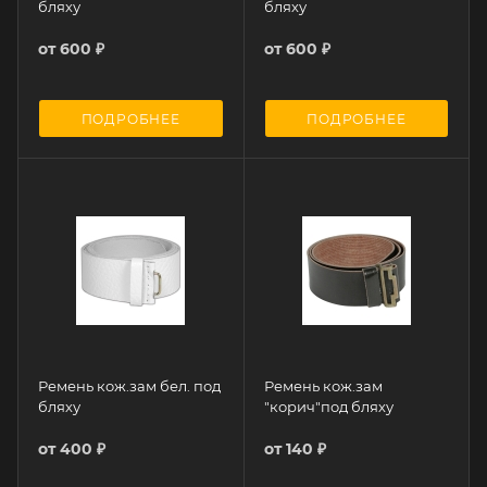
бляху
бляху
от
600 ₽
от
600 ₽
ПОДРОБНЕЕ
ПОДРОБНЕЕ
Ремень кож.зам бел. под
Ремень кож.зам
бляху
"корич"под бляху
от
400 ₽
от
140 ₽