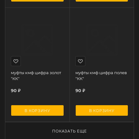
муфты кмф цифра золот
муфты кмф цифра полев
"КК"
"КК"
90
₽
90
₽
В КОРЗИНУ
В КОРЗИНУ
ПОКАЗАТЬ ЕЩЕ