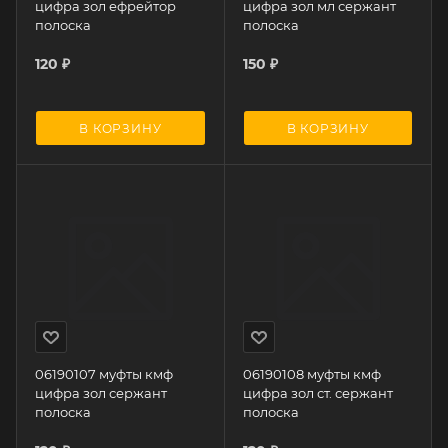
цифра зол ефрейтор
цифра зол мл сержант
полоска
полоска
120
₽
150
₽
В КОРЗИНУ
В КОРЗИНУ
06190107 муфты кмф
06190108 муфты кмф
цифра зол сержант
цифра зол ст. сержант
полоска
полоска