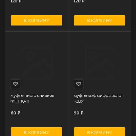
120
₽
120
₽
В КОРЗИНУ
В КОРЗИНУ
муфты чисто оливков
муфты кмф цифра золот
ФПГ 10-11
"СВУ"
60
₽
90
₽
В КОРЗИНУ
В КОРЗИНУ