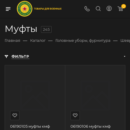
0
Муфты
245
—
—
—
Главная
Каталог
Головные уборы, фурнитура
Шев
ФИЛЬТР
06190105 муфты кмф
06190106 муфты кмф