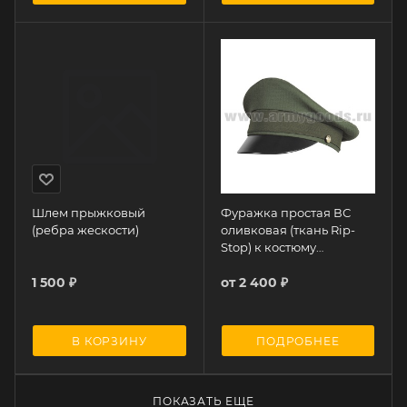
Шлем прыжковый
Фуражка простая ВС
(ребра жескости)
оливковая (ткань Rip-
Stop) к костюму
офисному
1 500
₽
от
2 400 ₽
В КОРЗИНУ
ПОДРОБНЕЕ
ПОКАЗАТЬ ЕЩЕ