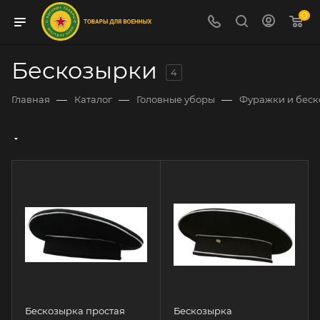
0
Бескозырки
4
—
—
—
Главная
Каталог
Головные уборы
Фуражки и бес
Бескозырка простая
Бескозырка