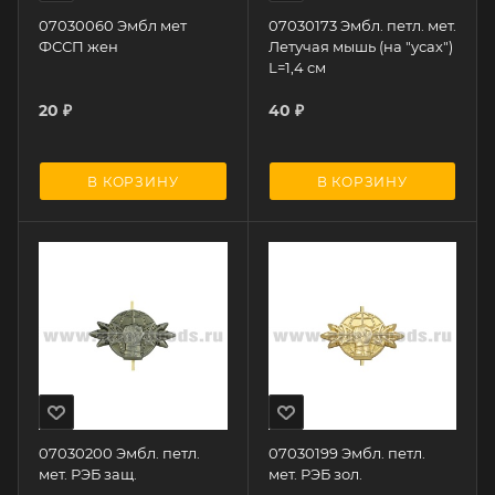
07030060 Эмбл мет
07030173 Эмбл. петл. мет.
ФССП жен
Летучая мышь (на "усах")
L=1,4 cм
20
₽
40
₽
В КОРЗИНУ
В КОРЗИНУ
07030200 Эмбл. петл.
07030199 Эмбл. петл.
мет. РЭБ защ.
мет. РЭБ зол.