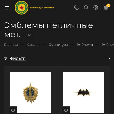
0
Эмблемы петличные
мет.
182
—
—
—
—
Главная
Каталог
Фурнитура
Эмблемы
Эмблем
ФИЛЬТР