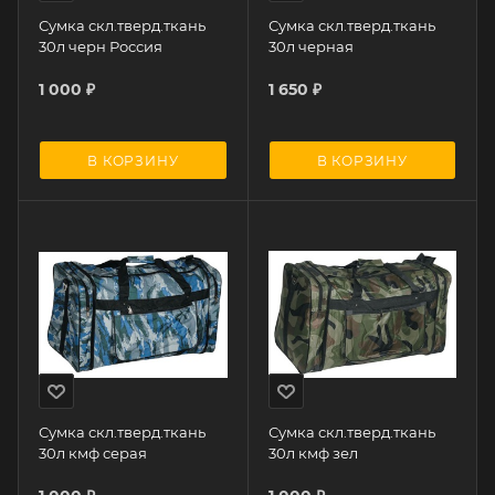
Сумка скл.тверд.ткань
Сумка скл.тверд.ткань
30л черн Россия
30л черная
1 000
₽
1 650
₽
В КОРЗИНУ
В КОРЗИНУ
Сумка скл.тверд.ткань
Сумка скл.тверд.ткань
30л кмф серая
30л кмф зел