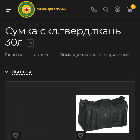
0
Сумка скл.тверд.ткань
30л
5
—
—
—
Главная
Каталог
Обмундирование и снаряжение
ФИЛЬТР