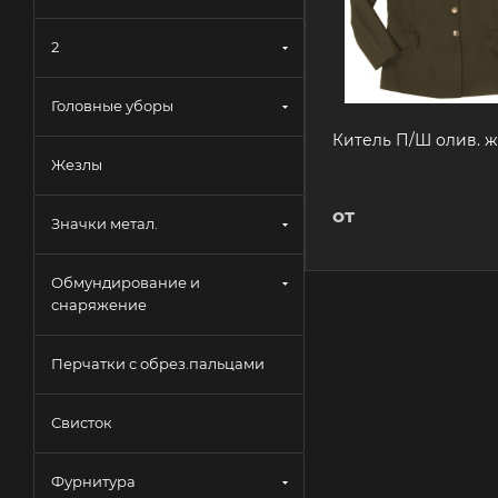
2
Головные уборы
Китель П/Ш олив. 
Жезлы
от
Значки метал.
Обмундирование и
снаряжение
Перчатки с обрез.пальцами
Свисток
Фурнитура