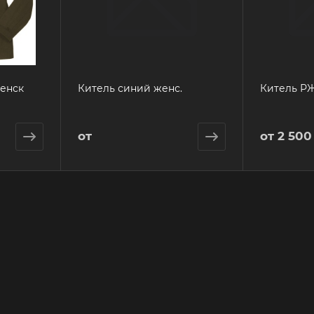
женск
Китель синий женс.
Китель РЖ
от
от
2 500