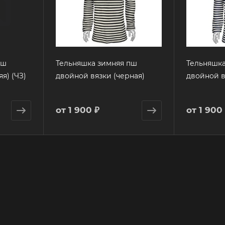
пш
Тельняшка зимняя пш
Тельняшка
я) (ЧЗ)
двойной вязки (черная)
двойной в
от
1 900 ₽
от
1 900