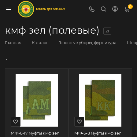
0
кмф зел (полевые)
21
—
—
—
Главная
Каталог
Головные уборы, фурнитура
Шев
МФ-6-17 муфты кмф зел
МФ-6-8 муфты кмф зел