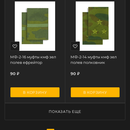
МФ-2-16 муфты кмф зел
МФ-2-14 муфты кмф зел
полев ефрейтор
полев полковник
90
₽
90
₽
В КОРЗИНУ
В КОРЗИНУ
ПОКАЗАТЬ ЕЩЕ