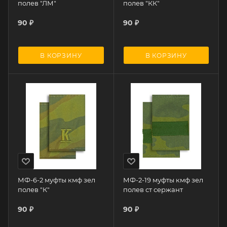
полев "ЛМ"
полев "КК"
90
₽
90
₽
В КОРЗИНУ
В КОРЗИНУ
МФ-6-2 муфты кмф зел
МФ-2-19 муфты кмф зел
полев "К"
полев ст сержант
90
₽
90
₽